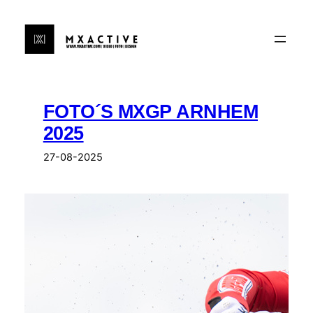
Ga
naar
de
inhoud
FOTO´S MXGP ARNHEM
2025
27-08-2025